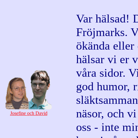
Var hälsad! 
Fröjmarks. Va
ökända eller
hälsar vi er 
våra sidor. Vi
god humor, r
släktsammanh
näsor, och vi
Josefine och David
oss - inte mi