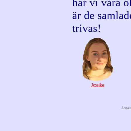
har vi våra o
är de samlade
trivas!
Jessika
Senas